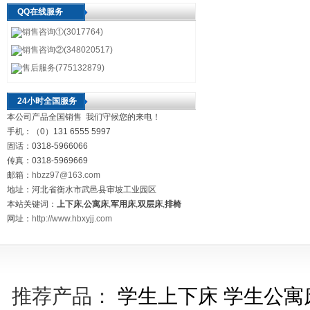
QQ在线服务
销售咨询①(3017764)
销售咨询②(348020517)
售后服务(775132879)
24小时全国服务
本公司产品全国销售 我们守候您的来电！
手机：（0）131 6555 5997
固话：0318-5966066
传真：0318-5969669
邮箱：
hbzz97@163.com
地址：河北省衡水市武邑县审坡工业园区
本站关键词：
上下床
,
公寓床
,
军用床
,
双层床
,
排椅
网址：
http://www.hbxyjj.com
推荐产品：
学生上下床
学生公寓