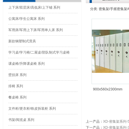
上下床/双层床/高低床/上下铺 系列
分类: 密集架/手摇密集架/电
公寓床/学生公寓床 系列
军用床/军用上下床/军用单人床 系列
新款钢塑制式营具
学习桌/学习椅/二屉桌/部队制式学习桌椅
课桌椅/升降课桌椅 系列
壁挂床 系列
排椅 系列
900x560x2300mm
餐桌椅 系列
文件柜/更衣柜/铁皮拆装柜 系列
书架/阅览桌 系列
上一产品
：
XD-密集架系列-
下一产品
：
XD-密集架系列-