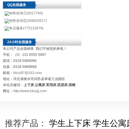
QQ在线服务
销售咨询①(3017764)
销售咨询②(348020517)
售后服务(775132879)
24小时全国服务
本公司产品全国销售 我们守候您的来电！
手机：（0）131 6555 5997
固话：0318-5966066
传真：0318-5969669
邮箱：
hbzz97@163.com
地址：河北省衡水市武邑县审坡工业园区
本站关键词：
上下床
,
公寓床
,
军用床
,
双层床
,
排椅
网址：
http://www.hbxyjj.com
推荐产品：
学生上下床
学生公寓