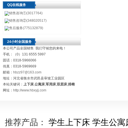
QQ在线服务
销售咨询①(3017764)
销售咨询②(348020517)
售后服务(775132879)
24小时全国服务
本公司产品全国销售 我们守候您的来电！
手机：（0）131 6555 5997
固话：0318-5966066
传真：0318-5969669
邮箱：
hbzz97@163.com
地址：河北省衡水市武邑县审坡工业园区
本站关键词：
上下床
,
公寓床
,
军用床
,
双层床
,
排椅
网址：
http://www.hbxyjj.com
推荐产品：
学生上下床
学生公寓