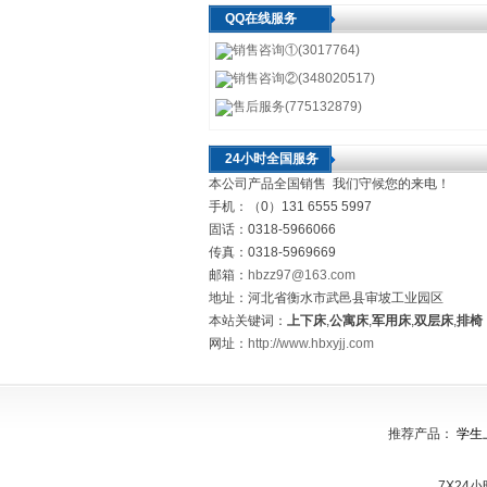
QQ在线服务
销售咨询①(3017764)
销售咨询②(348020517)
售后服务(775132879)
24小时全国服务
本公司产品全国销售 我们守候您的来电！
手机：（0）131 6555 5997
固话：0318-5966066
传真：0318-5969669
邮箱：
hbzz97@163.com
地址：河北省衡水市武邑县审坡工业园区
本站关键词：
上下床
,
公寓床
,
军用床
,
双层床
,
排椅
网址：
http://www.hbxyjj.com
推荐产品：
学生
7X24小