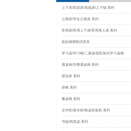
上下床/双层床/高低床/上下铺 系列
公寓床/学生公寓床 系列
军用床/军用上下床/军用单人床 系列
新款钢塑制式营具
学习桌/学习椅/二屉桌/部队制式学习桌椅
课桌椅/升降课桌椅 系列
壁挂床 系列
排椅 系列
餐桌椅 系列
文件柜/更衣柜/铁皮拆装柜 系列
书架/阅览桌 系列