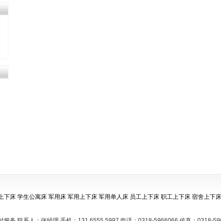
上下床
学生公寓床
军用床
军用上下床
军用单人床
员工上下床
职工上下床
宿舍上下
时服务 联系人：张经理 手机：131 6555 5997 电话：0318-5966066 传真：0318-59