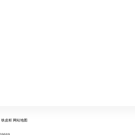
床
铁皮柜
网站地图
69669。