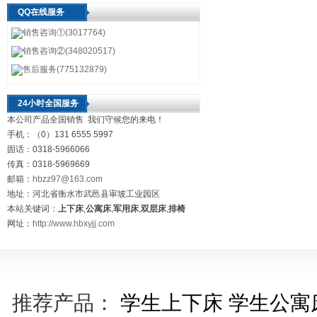
QQ在线服务
销售咨询①(3017764)
销售咨询②(348020517)
售后服务(775132879)
24小时全国服务
本公司产品全国销售 我们守候您的来电！
手机：（0）131 6555 5997
固话：0318-5966066
传真：0318-5969669
邮箱：
hbzz97@163.com
地址：河北省衡水市武邑县审坡工业园区
本站关键词：
上下床
,
公寓床
,
军用床
,
双层床
,
排椅
网址：
http://www.hbxyjj.com
推荐产品：
学生上下床
学生公寓