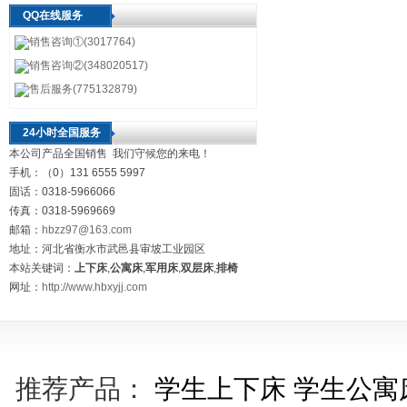
QQ在线服务
销售咨询①(3017764)
销售咨询②(348020517)
售后服务(775132879)
24小时全国服务
本公司产品全国销售 我们守候您的来电！
手机：（0）131 6555 5997
固话：0318-5966066
传真：0318-5969669
邮箱：
hbzz97@163.com
地址：河北省衡水市武邑县审坡工业园区
本站关键词：
上下床
,
公寓床
,
军用床
,
双层床
,
排椅
网址：
http://www.hbxyjj.com
推荐产品：
学生上下床
学生公寓